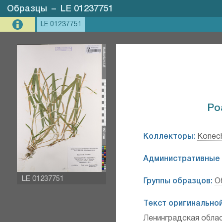
Образцы
–
LE 01237751
LE 01237751
Po
Коллекторы:
Konech
Административные 
LE 01237751
Группы образцов:
О
Текст оригинальной
Ленинградская обла