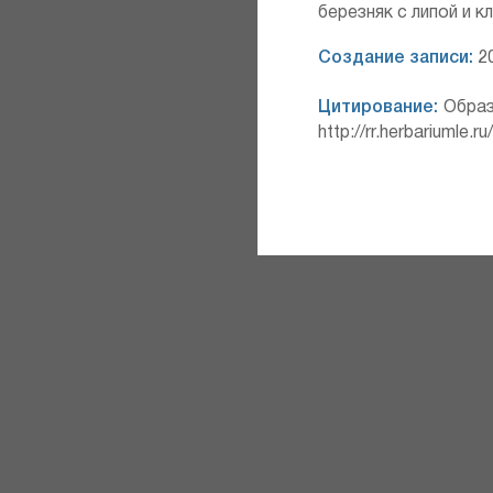
березняк с липой и к
Создание записи:
20
Цитирование:
Образ
http://rr.herbariumle.