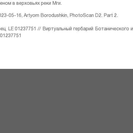
леном в верховьях реки Мги.
23-05-16, Artyom Borodushkin, PhotoScan D2. Part 2.
ец LE 01237751 // Виртуальный гербарий Ботанического 
ru/01237751