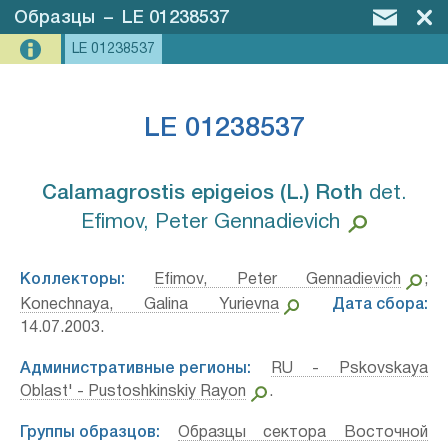
Образцы
–
LE 01238537
LE 01238537
LE 01238537
Calamagrostis epigeios (L.) Roth⁣
det.
Efimov, Peter Gennadievich
Коллекторы:
Efimov, Peter Gennadievich
;
Konechnaya, Galina Yurievna
Дата сбора:
14.07.2003.
Административные регионы:
RU - Pskovskaya
Oblast' - Pustoshkinskiy Rayon
.
Группы образцов:
Образцы сектора Восточной