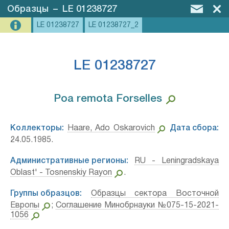
Образцы
–
LE 01238727
LE 01238727
LE 01238727_2
LE 01238727
Poa remota Forselles⁣
Коллекторы:
Haare, Ado Oskarovich
Дата сбора:
24.05.1985.
Административные регионы:
RU - Leningradskaya
Oblast' - Tosnenskiy Rayon
.
Группы образцов:
Образцы сектора Восточной
Европы
;
Соглашение Минобрнауки №075-15-2021-
1056