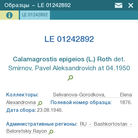
Образцы
–
LE 01242892
LE 01242892
LE 01242892
Calamagrostis epigeios (L.) Roth⁣
det.
Smirnov, Pavel Aleksandrovich at 04.1950
Коллекторы:
Selivanova-Gorodkova, Elena
Alexandrovna
Полевой номер образца:
1876.
Дата сбора:
23.08.1946.
Административные регионы:
RU - Bashkortostan -
Beloretskiy Rayon
.