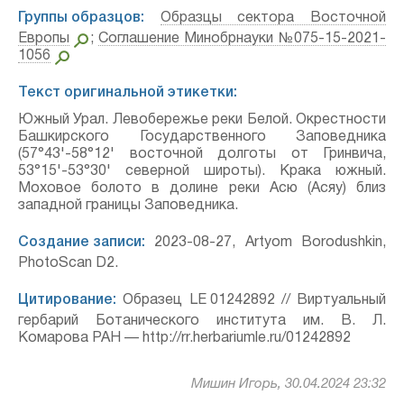
Группы образцов:
Образцы сектора Восточной
Европы
;
Соглашение Минобрнауки №075-15-2021-
1056
Текст оригинальной этикетки:
Южный Урал. Левобережье реки Белой. Окрестности
Башкирского Государственного Заповедника
(57°43'-58°12' восточной долготы от Гринвича,
53°15'-53°30' северной широты). Крака южный.
Моховое болото в долине реки Асю (Асяу) близ
западной границы Заповедника.
Создание записи:
2023-08-27, Artyom Borodushkin,
PhotoScan D2.
Цитирование:
Образец LE 01242892 // Виртуальный
гербарий Ботанического института им. В. Л.
Комарова РАН — http://rr.herbariumle.ru/01242892
Мишин Игорь, 30.04.2024 23:32