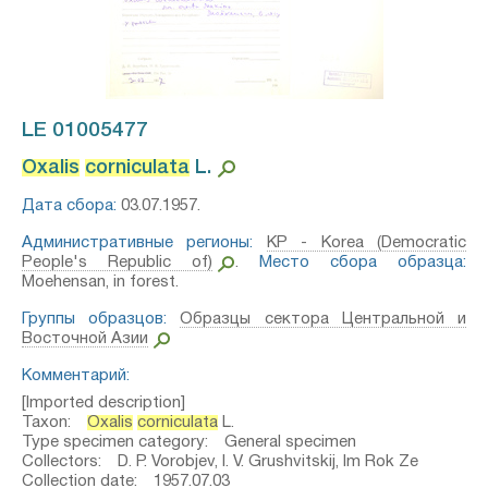
LE 01005477
Oxalis
corniculata
L.⁣
Дата сбора:
03.07.1957.
Административные регионы:
KP - Korea (Democratic
People's Republic of)
.
Место сбора образца:
Moehensan, in forest.
Группы образцов:
Образцы сектора Центральной и
Восточной Азии
Комментарий:
[Imported description]
Taxon:
Oxalis
corniculata
L.
Type specimen category: General specimen
Collectors: D. P. Vorobjev, I. V. Grushvitskij, Im Rok Ze
Collection date: 1957.07.03