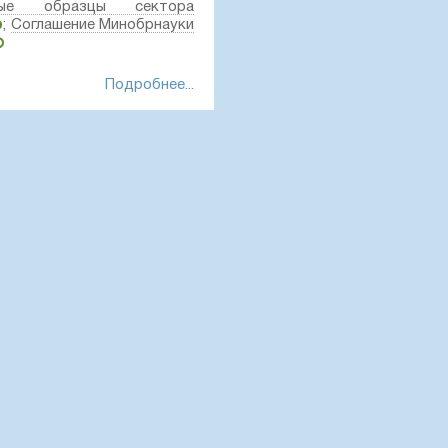
вые образцы сектора
;
Соглашение Минобрнауки
Подробнее...
D2
гербарий Ботанического
ru/01182782