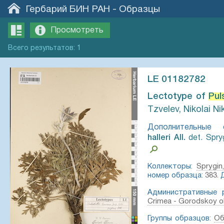
Гербарий БИН РАН
-
Образцы
Просмотреть
Всего
результатов
:
1
LE 01182782
Lectotype of
Puls
Tzvelev, Nikolai Ni
Дополнительные о
halleri All.⁣
det. Spryg
Коллекторы:
Sprygin
номер образца:
383.
Административные р
Crimea - Gorodskoy o
Группы образцов:
Об