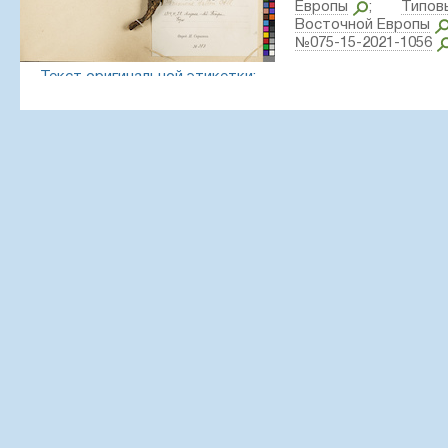
Европы
;
Типо
Восточной Европы
№075-15-2021-1056
Текст оригинальной этикетки:
Крым, Между Алупкой и Ай-Петри, горы.
Координаты:
44° 26′ 31.28″ N, 34° 3′ 21.51″ E ±1000 m
Создание записи:
2022-07-08, Denis Melnikov, PhotoScan 
Цитирование:
Образец LE 01182782 // Виртуальный 
института им. В. Л. Комарова РАН — http://rr.herbariumle.