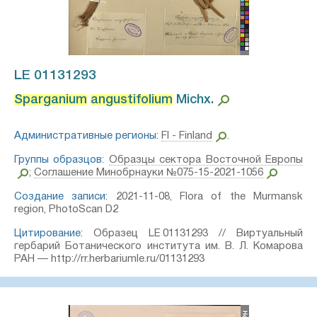
LE 01131293
Sparganium
angustifolium
Michx.⁣
Административные регионы:
FI - Finland
.
Группы образцов:
Образцы сектора Восточной Европы
;
Соглашение Минобрнауки №075-15-2021-1056
Создание записи:
2021-11-08, Flora of the Murmansk
region, PhotoScan D2
Цитирование:
Образец LE 01131293 // Виртуальный
гербарий Ботанического института им. В. Л. Комарова
РАН — http://rr.herbariumle.ru/01131293