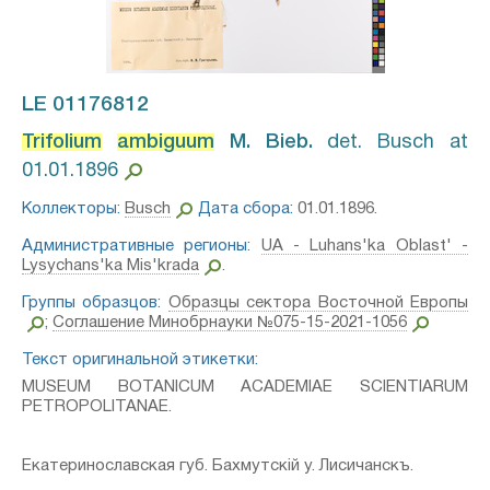
LE 01176812
Trifolium
ambiguum
M. Bieb.⁣
det. Busch at
01.01.1896
Коллекторы:
Busch
Дата сбора:
01.01.1896.
Административные регионы:
UA - Luhans'ka Oblast' -
Lysychans'ka Mis'krada
.
Группы образцов:
Образцы сектора Восточной Европы
;
Соглашение Минобрнауки №075-15-2021-1056
Текст оригинальной этикетки:
MUSEUM BOTANICUM ACADEMIAE SCIENTIARUM
PETROPOLITANAE.
Екатеринославская губ. Бахмутскій у. Лисичанскъ.