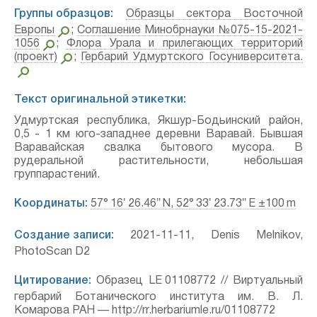
Группы образцов:
Образцы сектора Восточной
Европы
;
Соглашение Минобрнауки №075-15-2021-
1056
;
Флора Урала и прилегающих территорий
(проект)
;
Гербарий Удмуртского Госуниверситета.
Текст оригинальной этикетки:
Удмуртская республика, Якшур-Бодьинский район,
0,5 - 1 км юго-западнее деревни Варавай. Бывшая
Варавайская свалка бытового мусора. В
рудеральной растительности, небольшая
группарастений.
Координаты:
57° 16′ 26.46″ N, 52° 33′ 23.73″ E ±100 m
Создание записи:
2021-11-11, Denis Melnikov,
PhotoScan D2
Цитирование:
Образец LE 01108772 // Виртуальный
гербарий Ботанического института им. В. Л.
Комарова РАН — http://rr.herbariumle.ru/01108772