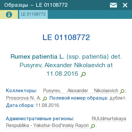
Образцы
–
LE 01108772
LE 01108772
LE 01108772
Rumex patientia L.⁣
⟨ssp. patientia⟩ det.
Pusyrev, Alexander Nikolaevich at
11.08.2016
Коллекторы:
Pusyrev, Alexander Nikolaevich
;
Prosorova N. A.
Полевой номер образца:
дублет.
Дата сбора:
11.08.2016.
Административные регионы:
RUUdmurtskaya
Respublika - Yakshur-Bod'inskiy Rayon
.